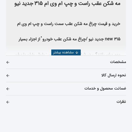
مه شکن عقب راست و چپ ام وی ام 315 جدید نیو
خرید و قیمت چراغ مه شکن عقب سمت راست و چپ ام وی ام
315 new جدید نیو
/
چراغ مه شکن عقب خودرو ْ از اجزاء بسیار
مهم برای رانندگی در شرایط بد جوی همچون : بارش باران یا برف
مشخصات
شدید ْ بروز مه ْ گردو خاک حاصل از
بادو طوفان و ... میباشد.
تولید
نحوه ارسال کالا
کنندگان خودرو ْ جهت رعایت الزامات استانداردهای بین المللی ْ
ضمانت محصول و خدمات
موظفند چراغ های عقب خودرو (‌چراغ های خطر )‌ را به گونه ای
نظرات
طراحی کنند که
نور چراغ عقب برای راننده خودرویی که از پشت به
ماشین نزدیک می شود ناراحت کننده نبوده و باعث بهم ریختن