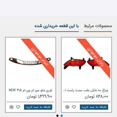
تمرکز آن نگردد ْ لذا پرتو نور آن
باید بصورت غیر مستقیم بوده و
محصولات مرتبط
با این قطعه خریداری شده
این مورد موجب می شود با بروز عوامل جوی ذکر شده در بالا و در
نتیجه کم شدن شعاع دید راننده پشتی زمان
عکس العمل برای آن
پایان موجودی
اتمام موجودی
به شدت کاهش یابد .
برای برطرف کردن این نقیصه ْ‌خودروسازان موظف به قراردادن چراغ
مه شکن عقب برای خودرو گردیده اند که همچون چراغ مه شکن
جلو با مکانیسم
تولید نور با پرتو مستیقم میباشد و در زمانی که
شعاع دید راننده بعلت بروز عوامل جوی کاهش پیدا میکند ْ این
امکان را فراهم نموده تا خودروی جلویی
برای خودرویی که از پشت
چراغ مه شکن عقب سمت راست ام وی ام 315 جدید صندوقدار
توری جلو سپر ام وی ام 315 NEW
848,000 تومان
1,499,900 تومان
به آن نزدیک میشود از مسافت بیشتری قابل تشخیص و در نتیجه
فرصت عکس العمل مناسب برای کاهش سرعت خودرو و
کنترل آن
اضافه به سبد خرید
اضافه به سبد خرید
مهیا شود.
در ضمن اگر انواع لوازم یدکی ام وی ام 315new را
میخواهید مشاهده بفرمایید میتوانید بر روی