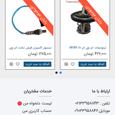
پایان موجودی
پایان موجودی
ترموستات ام وی ام MVM 110
سنسور اکسیژن فیش تخت ام وی ام 110
427,000 تومان
775,000 تومان
اضافه به سبد خرید
اضافه به سبد خرید
ارتباط با ما
خدمات مشتریان
تلفن : 02133958843
لیست دلخواه من
0
موبایل:09033958846
حساب کاربری من