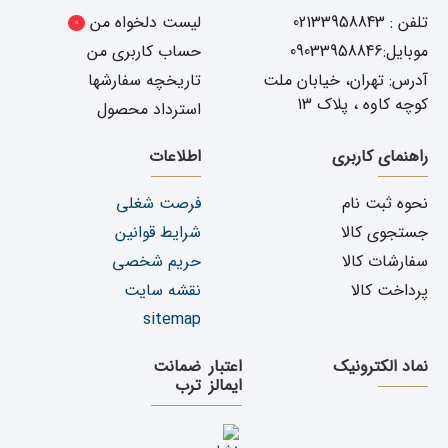
تلفن : 02133958843
لیست دلخواه من
0
موبایل:09033958846
حساب کاربری من
آدرس: تهران، خیابان ملت
تاریخچه سفارشها
کوچه کاوه ، پلاک 13
استرداد محصول
راهنمای کاربری
اطلاعات
نحوه ثبت نام
فرصت شغلی
جستجوی کالا
شرایط قوانین
سفارشات کالا
حریم شخصی
پرداخت کالا
نقشه سایت
sitemap
نماد الکترونیک
اعتبار
ضمانت
ایمالز
ترب