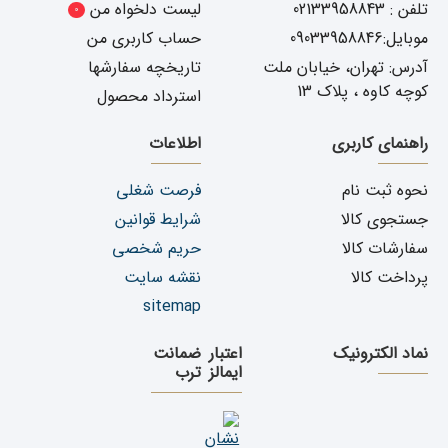
تلفن : 02133958843
لیست دلخواه من
0
موبایل:09033958846
حساب کاربری من
آدرس: تهران، خیابان ملت
تاریخچه سفارشها
کوچه کاوه ، پلاک 13
استرداد محصول
راهنمای کاربری
اطلاعات
نحوه ثبت نام
فرصت شغلی
جستجوی کالا
شرایط قوانین
سفارشات کالا
حریم شخصی
پرداخت کالا
نقشه سایت
sitemap
نماد الکترونیک
اعتبار
ضمانت
ایمالز
ترب