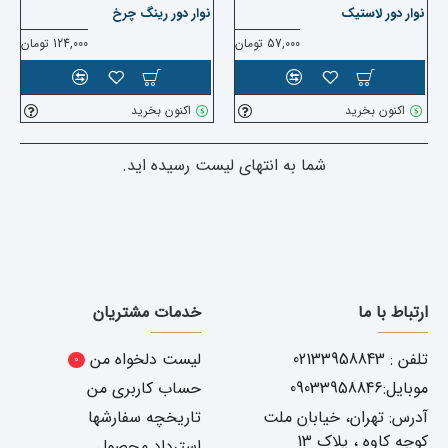
نوار دور لاستیک
نوار دور رینگ چرخ
57,000 تومان
124,000 تومان
اکنون بخرید
اکنون بخرید
شما به انتهای لیست رسیده اید.
ارتباط با ما
خدمات مشتریان
تلفن : 02133958843
لیست دلخواه من
0
موبایل:09033958846
حساب کاربری من
آدرس: تهران، خیابان ملت
تاریخچه سفارشها
کوچه کاوه ، پلاک 13
استرداد محصول