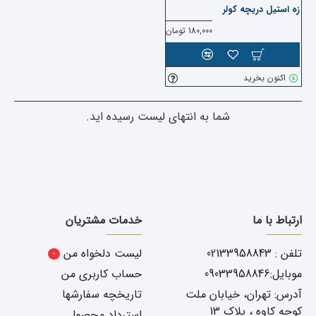
زه استیل دریچه کولر
180,000 تومان
اکنون بخرید
شما به انتهای لیست رسیده اید.
ارتباط با ما
خدمات مشتریان
تلفن : 02133958843
لیست دلخواه من
0
موبایل:09033958846
حساب کاربری من
آدرس: تهران، خیابان ملت
تاریخچه سفارشها
کوچه کاوه ، پلاک 13
استرداد محصول