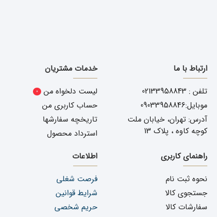
ارتباط با ما
خدمات مشتریان
تلفن : 02133958843
لیست دلخواه من
0
موبایل:09033958846
حساب کاربری من
آدرس: تهران، خیابان ملت
تاریخچه سفارشها
کوچه کاوه ، پلاک 13
استرداد محصول
راهنمای کاربری
اطلاعات
نحوه ثبت نام
فرصت شغلی
جستجوی کالا
شرایط قوانین
سفارشات کالا
حریم شخصی