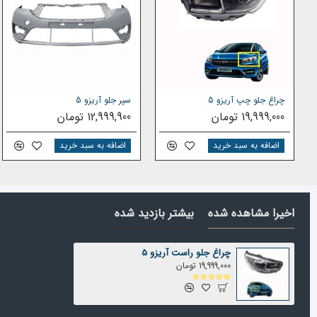
همیشه در بهترین وضعیت خود باقی بماند. این چراغ خودرو با ط
تنها ایمنی را افزایش می‌دهد بلکه هیچ تفاوتی از نظر شکل ، ان
با انتخاب چراغ جلو سمت را
بهره‌مند شوید و تجربه‌ای ایمن و لذت‌بخش از رانندگی داشته ب
اصلی‌ترین لوازم یدکی، سرمایه‌گذاری مناسبی برای حفظ و بهبو
برای خرید لوازم بدنه آریزو 5 روی لینک کلیک کنید.
چراغ جلو چپ آریزو 5
سپر جلو آریزو 5
19,999,000 تومان
12,999,900 تومان
اضافه به سبد خرید
اضافه به سبد خرید
اخیرا مشاهده شده
بیشتر بازدید شده
چراغ جلو راست آریزو 5
19,999,000 تومان