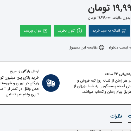
1 تومان
مالیات: 19,999,000 تومان
اضافه به سبد خرید
اکنون بخرید
سوال بپرسید
ه لیست دلخواه
مقایسه این محصول
ارسال رایگان و سریع
تیبانی 24 ساعته
خرید بالای پنج میلیون تو
ر هر زمان از شبانه روز تیم فروش و
رایگان در تهران و شهرستا
نی آماده پاسخگویی به شما عزیزان از
حمل ون
ریق پیام رسان واتساپ میباشد.
اداری وایام غیر تعطیل
ت
نظرات