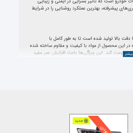
ری آریزو 5 از مهم‌ترین قطعات خودرو است که تاثیر بسزایی در ایمنی و زیبایی
ری‌های پیشرفته، بهترین عملکرد روشنایی را در شرایط
ی مدل آریزو 5 طراحی شده و با دقت بالا تولید شده است تا به طور کامل با
ه در این محصول از مواد با کیفیت و مقاوم ساخته شده
مقاومت کند. این ویژگی‌ها باعث افزایش عمر مفید
یار ساده و سریع است و می‌تواند به راحتی جایگزین چراغ قدیمی خودرو شود.
تگی چشم راننده کمک می‌کند و ایمنی سفرهای شبانه و
در شرایط جوی نامناسب را افزایش می‌دهد. لنز چراغ جلو آریزو 5 با طراحی و تولید کاملا استاندارد، نور را به طور دقیق
 ملاحظه ای بهبود می‌بخشد.
جدید
استفاده از لوازم یدکی استاندارد و با کیفیت، از جمله چراغ جلو سمت راست چری آریزو 5، تضمین می‌کند که خودرو