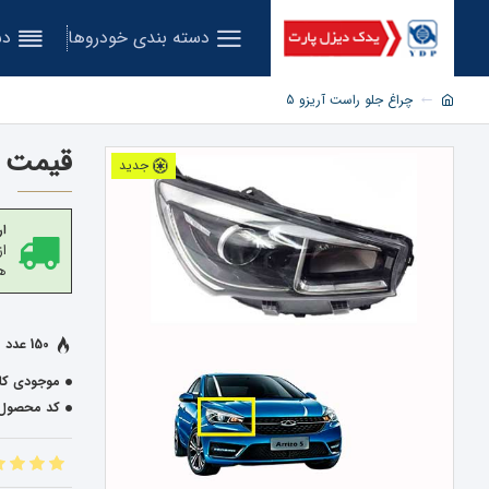
دسته بندی خودروها
دس
چراغ جلو راست آریزو 5
قیمت چ
جدید
ار
هز
150 عدد فروخته شده
موجودی کال
کد محصول: