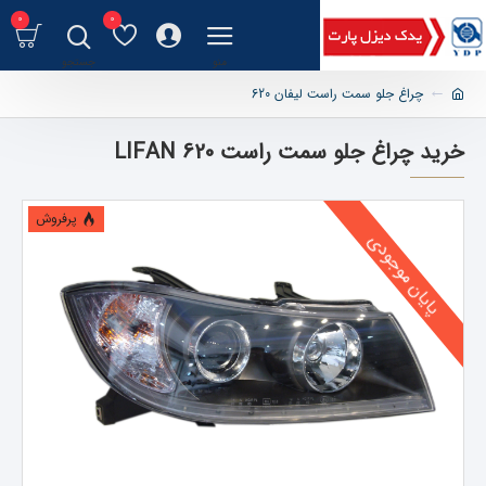
0
0
چراغ جلو سمت راست لیفان 620
خرید چراغ جلو سمت راست LIFAN 620
پرفروش
پایان موجودی