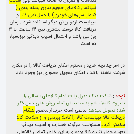
متناسب و مفرون به صرفه میباشد ولی
شرکت
تیپاکس کالاهای حجیم بدون بسته بندی (
شامل سپرهای خودرو ) را حمل نمی کند
و
میبایست ازدو روش دیگر استفاده شود . زمان
دریافت کالا توسط مشتری بین 24 ساعت تا 3
روز می باشد و احتمال آسیب دیدگی نیزبسیار
کم است .
در آخر چنانچه خریدار محترم امکان دریافت کاالا را در مکان
شرکت داشته باشد ، امکان تحویل حضوری نیز وجود دارد
توجه
:
شرکت یدک دیزل پارت تمام کالاهای ارسالی را
بصورت کاملا سالم به متصدیان تمام روش های حمل ذکر
شده تحویل میدهد
بدیهی است خریدار محترم
هنگام
دریافت کالا میبایست کالا را کاملا بررسی و از سلامت کالا
مطمئن گردد
مسئولیت هرگونه خسارت و آسیب دیدگی
بعهده حمل کننده کالا بوده و به این خاطر تمامی کالاهای