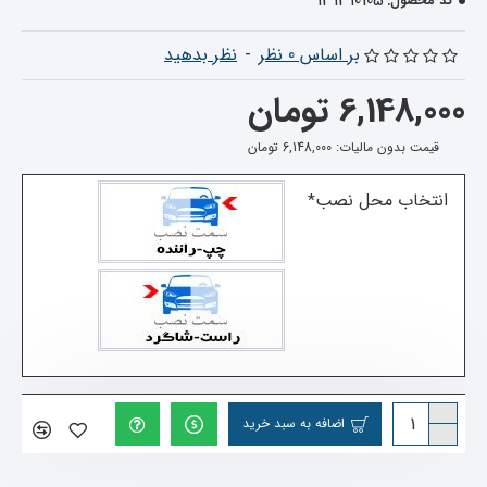
131310105
کد محصول:
بر اساس 0 نظر
-
نظر بدهید
6,148,000 تومان
قیمت بدون مالیات: 6,148,000 تومان
انتخاب محل نصب
اضافه به سبد خرید