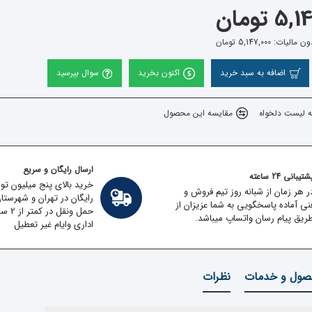
 تومان
ات: 5,147,000 تومان
اضافه به سبد خرید
اکنون بخرید
سوال بپرسید
ه لیست دلخواه
مقایسه این محصول
ارسال رایگان و سریع
تیبانی 24 ساعته
خرید بالای پنج میلیون تو
ر هر زمان از شبانه روز تیم فروش و
رایگان در تهران و شهرستا
نی آماده پاسخگویی به شما عزیزان از
حمل ون
ریق پیام رسان واتساپ میباشد.
اداری وایام غیر تعطیل
ول و خدمات
نظرات