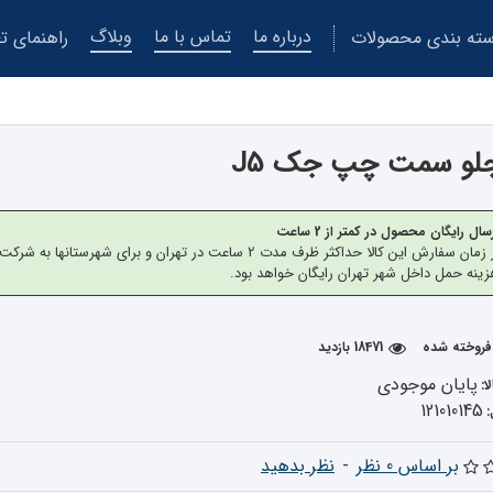
درباره ما
تماس با ما
وبلاگ
ته بندی محصولات
راهنمای تع
لو سمت چپ جک J5
سال رایگان محصول در کمتر از 2 ساعت
از زمان سفارش این کالا حداکثر ظرف مدت 2 ساعت در تهران 
ینه حمل داخل شهر تهران رایگان خواهد بود.
18471 بازدید
پایان موجودی
ا:
121010145
بر اساس 0 نظر
-
نظر بدهید