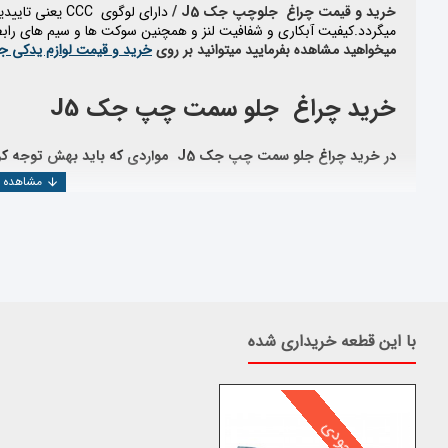
خرید و قیمت چراغ جلوچپ جک J5 /
دارای لوگوی
CCC
یعنی
تاییدی
میگردد.
کیفیت آبکاری و شفافیت لنز و همچنین سوکت ها و سیم های راب
میخواهید مشاهده بفرمایید میتوانید بر روی
خرید و قیمت لوازم یدکی 
خرید چراغ جلو سمت چپ جک J5
در خرید چراغ جلو سمت چپ جک
J5
مواردی که باید بهش توجه کرد
اعتبار کارخانه سازنده
استاندارد بودن قطعه تولید شده
تخصص وارد کننده
اعتبار شرکت فروشنده
همچنین جهت بررسی و خرید دیگر
قطعات جک
J5
می توانید به
دسته ب
با این قطعه خریداری شده
مورد نظر را پیدا کنید
.
شرکت یدک دیزل پارت با بیش از ۲۵ سال سابقه در
المللی تهیه و عرضه می نماید