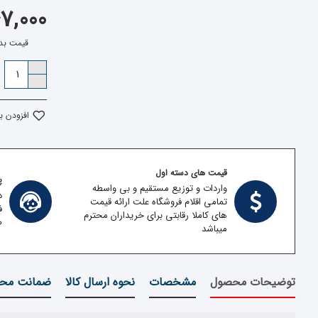
5,147,000
قیمت بدون مالی
افزودن ب
قیمت های دسته اول
پش
واردات و توزیع مستقیم و بی واسطه
د
تمامی اقلام فروشگاه علت ارائه قیمت
ف
های کاملا رقابتی برای خریداران محترم
ط
میباشد
توضیحات محصول
مشخصات
نحوه ارسال کالا
ضمانت محص