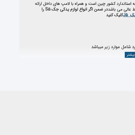
ه استاندارد کشور چین است و همراه با لامپ های داخل ارائه
ط عالی می باشد
در ضمن اگر انواع لوازم یدکی جک
S5
را
جک
J5
کلیک کنید
 شامل موارد زیر میباشد
ندی لوازم جک جی 5
مراجعه نمایید یا از قسمت جستجو، قطعه
 صنعت خودرو ، محصولات وارداتی خود را از کارخانجات معتبر و طبق استانداردهای بین