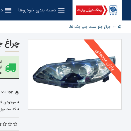
دسته بندی خودروها
دس
چراغ جلو سمت چپ جک J5
چراغ ج
پایان موجودی
ار
هز
153 عدد فروخته شده
موجودی کال
کد محصول: