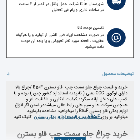
شهرستان ها تا شرکت حمل ونقل در کمتر از 2 ساعت
در ساعات اداری وایام غیر تعطیل
تضمین عودت کالا
در صورت مشاهده ایراد فنی ناشی از تولید و یا هرگونه
مغایرت ، قعطه مورد نظر تعویض و یا وجه آن عودت
داده میشود
توضیحات محصول
خرید و قیمت چراغ جلو سمت چپ فاو بسترن B50F /
چراغ بالا
دارای لوگوی
CCC
یعنی ( تاییدیه استاندارد کشور چین )‌ بوده و با
لامپ های داخل ارائه میگردد.
کیفیت آبکاری و شفافیت لنز و
همچنین سوکت ها و سیم های رابط عالی میباشد
در ضمن اگر انواع
لوازم یدکی فاو بسترن
B50F
را میخواهید مشاهده بفرمایید
میتوانید بر روی
B50F
خرید و قیمت لوازم یدکی بسترن
کلیک کنید
خرید چراغ جلو سمت چپ فاو بسترن