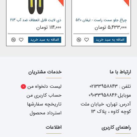
چراغ جلو سمت راست - لیفان 520
دی لایت قابل انعطاف ضد آب 213
5,433,000 تومان
114,000 تومان
اضافه به سبد خرید
اضافه به سبد خرید
ارتباط با ما
خدمات مشتریان
تلفن : 02133958843
لیست دلخواه من
0
موبایل:09033958846
حساب کاربری من
آدرس: تهران، خیابان ملت
تاریخچه سفارشها
کوچه کاوه ، پلاک 13
استرداد محصول
راهنمای کاربری
اطلاعات