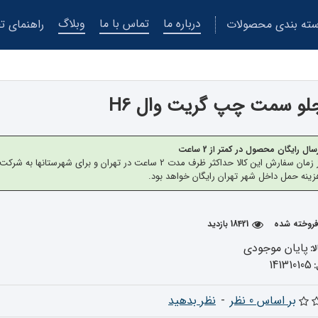
درباره ما
تماس با ما
وبلاگ
ته بندی محصولات
راهنمای تع
لو سمت چپ گریت وال H6
سال رایگان محصول در کمتر از 2 ساعت
از زمان سفارش این کالا حداکثر ظرف مدت 2 ساعت در تهران 
ینه حمل داخل شهر تهران رایگان خواهد بود.
18421 بازدید
پایان موجودی
ا:
141310105
بر اساس 0 نظر
-
نظر بدهید