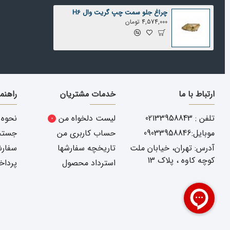
چراغ جلو سمت چپ گریت وال H6
4,574,000 تومان
ارتباط با ما
خدمات مشتریان
راهنم
تلفن : 02133958843
لیست دلخواه من
نحوه 
0
موبایل:09033958846
حساب کاربری من
جستجو
آدرس: تهران، خیابان ملت
تاریخچه سفارشها
سفارش
کوچه کاوه ، پلاک 13
استرداد محصول
پرداخ