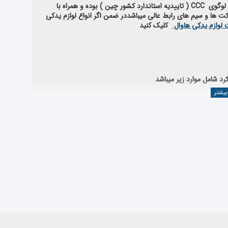
 لوگوی
CCC
( تاییدیه استاندارد کشور چین )‌ بوده و همراه با
ت ها و سیم های رابط عالی میباشد
در ضمن اگر انواع لوازم یدکی
 لوازم یدکی هاوال
کلیک کنید
د شامل موارد زیر میباشد
سته بندی لوازم گریت وال H6
مراجعه نمایید یا از قسمت جستجو،
 صنعت خودرو ، محصولات وارداتی خود را از کارخانجات معتبر و طبق استانداردهای بین