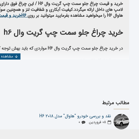
خرید و قیمت چراغ جلو سمت چپ گریت وال H6 /
این
چراغ فوق دارای
لامپ های داخل ارائه میگردد.
کیفیت آبکاری و شفافیت لنز و همچنین سوک
هاوال
H6
را میخواهید مشاهده بفرمایید میتوانید بر روی
H6
خرید و قیمت
خرید چراغ جلو سمت چپ گریت وال h6
در خرید چراغ جلو سمت چپ گریت وال H6
مواردی که باید بهش توجه کر
اعتبار کارخانه سازنده
استاندارد بودن قطعه تولید شده
تخصص وارد کننده
اعتبار شرکت فروشنده
مطالب مرتبط
همچنین جهت بررسی و خرید دیگر
قطعات گریت وال H6
می توانید به
د
قطعه مورد نظر را پیدا کنید
.
نقد و بررسی خودرو "هاوال" مدل H6 2018
شرکت یدک دیزل پارت با بیش از ۲۵ سال سابقه در
08
فروردین
0
المللی تهیه و عرضه می نماید