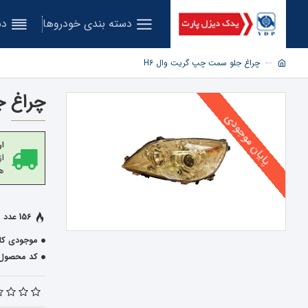
دسته بندی خودروها
دس
چراغ جلو سمت چپ گریت وال H6
چراغ ج
پایان موجودی
ار
هز
156 عدد فروخته شده
موجودی کال
کد محصول: