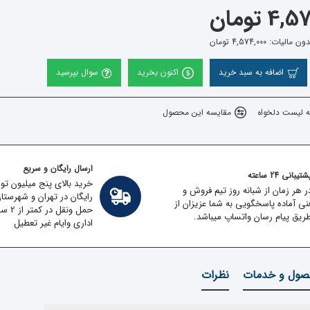
4 تومان
لیات: 4,574,000 تومان
اضافه به سبد خرید
اکنون بخرید
سوال بپرسید
ه لیست دلخواه
مقایسه این محصول
ارسال رایگان و سریع
تیبانی 24 ساعته
خرید بالای پنج میلیون تو
ر هر زمان از شبانه روز تیم فروش و
رایگان در تهران و شهرستا
نی آماده پاسخگویی به شما عزیزان از
حمل ون
ریق پیام رسان واتساپ میباشد.
اداری وایام غیر تعطیل
ول و خدمات
نظرات