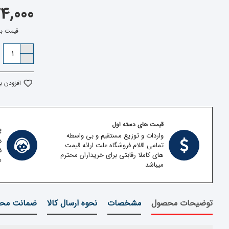
,574,000
قیمت بدون ما
افزودن ب
قیمت های دسته اول
پش
واردات و توزیع مستقیم و بی واسطه
د
تمامی اقلام فروشگاه علت ارائه قیمت
ف
های کاملا رقابتی برای خریداران محترم
ط
میباشد
توضیحات محصول
مشخصات
نحوه ارسال کالا
ضمانت محص