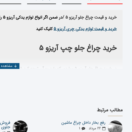
خرید و قیمت چراغ جلو آریزو 5 /
در ضمن اگر انواع لوازم یدکی آریزو 5 را میخواهید مشاهده بفرمایید میتوانید بر روی
خرید و قیمت لوازم یدکی چری آریزو 5
کلیک کنید
خرید
چراغ جلو چپ آریزو 5
در خرید
چراغ جلو آریزو 5
مواردی که باید به آن توجه کرد شامل موارد زیر
اعتبار کارخانه سازنده
استاندارد بودن قطعه تولید شده
تخصص وارد کننده
اعتبار شرکت فروشنده
مطالب مرتبط
شرکت یدک دیزل پارت با بیش از ۲۵ سال سابقه در
المللی تهیه و عرضه می نماید
رفع بخار داخل چراغ ماشین
فروش و
جلوی خ
22
مرداد
1