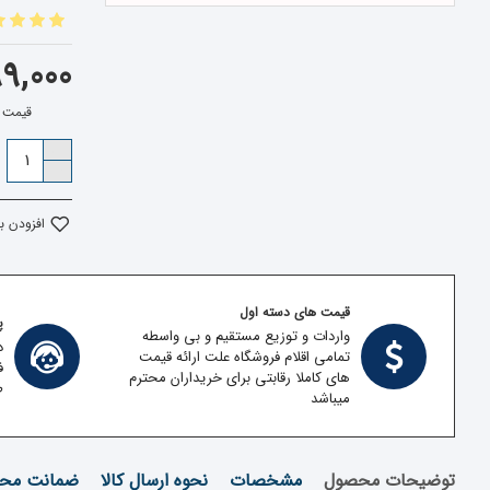
9,999,000
قیمت بدون 
افزودن ب
قیمت های دسته اول
پش
واردات و توزیع مستقیم و بی واسطه
د
تمامی اقلام فروشگاه علت ارائه قیمت
ف
های کاملا رقابتی برای خریداران محترم
ط
میباشد
توضیحات محصول
مشخصات
نحوه ارسال کالا
ضمانت محص