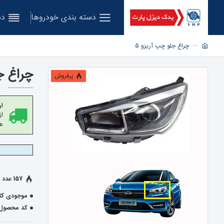
دسته بندی خودروها
دس
چراغ جلو چپ آریزو 5
چراغ ج
پرفروش
ار
هز
157 عدد فروخته شده
موجودی کال
کد محصول: