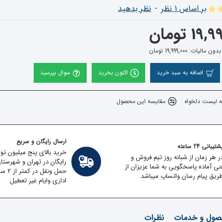
بر اساس 1 نظر
-
نظر بدهید
1 تومان
مالیات: 19,999,000 تومان
اضافه به سبد خرید
اکنون بخرید
سوال بپرسید
ه لیست دلخواه
مقایسه این محصول
ارسال رایگان و سریع
تیبانی 24 ساعته
خرید بالای پنج میلیون تو
ر هر زمان از شبانه روز تیم فروش و
رایگان در تهران و شهرستا
نی آماده پاسخگویی به شما عزیزان از
حمل ون
ریق پیام رسان واتساپ میباشد.
اداری وایام غیر تعطیل
ول و خدمات
نظرات