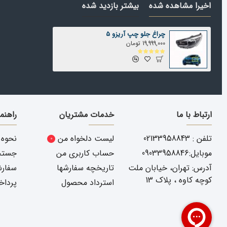
اخیرا مشاهده شده
بیشتر بازدید شده
! تعمیرات خودرو کاریست فنی و باید ت
چراغ جلو چپ آریزو 5
19,999,000 تومان
انتخاب و مراجعه به تعمیرگاهی که تجربه تعویض چراغ جلو آریزو 5 خودرو شمارا داشته باشد
باز کردن چراغ توسط تعمیرکار و تشخیص قطعات آسیب دیده فقط 
اقدام به خرید قطعه مورد نظر از یدک دیزل پارت ( راهنمای خرید
ارتباط با ما
خدمات مشتریان
راهنم
تلفن : 02133958843
لیست دلخواه من
نحوه 
0
موبایل:09033958846
حساب کاربری من
جستجو
آدرس: تهران، خیابان ملت
تاریخچه سفارشها
سفارش
کوچه کاوه ، پلاک 13
استرداد محصول
پرداخ