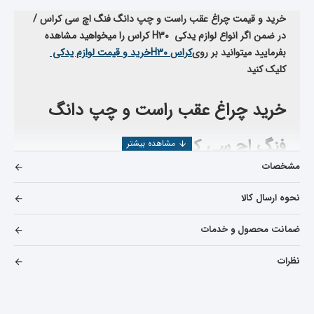
خرید و قیمت چراغ عقب راست و چپ دانگ فنگ اچ سی کراس /
در ضمن اگر انواع لوازم یدکی
H30
کراس را میخواهید مشاهده
بفرمایید میتوانید بر روی
کراس
H30
خرید و قیمت لوازم یدکی
کلیک کنید
خرید چراغ عقب راست و چپ دانگ
فنگ اچ سی کراس
مشخصات
در خرید چراغ عقب راست و چپ دانگ فنگ اچ سی کراس
مواردی
که باید بهش توجه کرد شامل موارد زیر میباشد
نحوه ارسال کالا
اعتبار کارخانه سازنده
ضمانت محصول و خدمات
استاندارد بودن قطعه تولید شده
نظرات
تخصص وارد کننده
اعتبار شرکت فروشنده