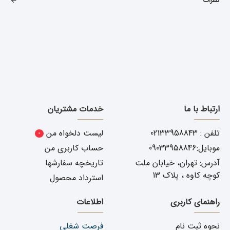
نظرات
ارتباط با ما
خدمات مشتریان
تلفن : 02133958843
لیست دلخواه من
0
موبایل:09033958846
حساب کاربری من
آدرس: تهران، خیابان ملت
تاریخچه سفارشها
کوچه کاوه ، پلاک 13
استرداد محصول
راهنمای کاربری
اطلاعات
نحوه ثبت نام
فرصت شغلی