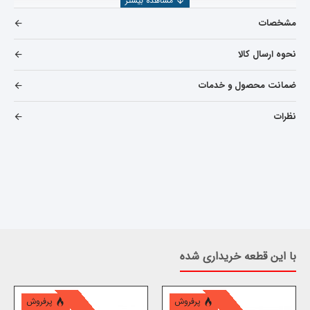
مشخصات
در خرید چراغ عقب سمت چپ جیلی
امگرند 7
مواردی که باید
نحوه ارسال کالا
بهش توجه کرد شامل موارد زیر میباشد
ضمانت محصول و خدمات
اعتبار کارخانه سازنده
نظرات
استاندارد بودن قطعه تولید شده
تخصص وارد کننده
اعتبار شرکت فروشنده
همچنین جهت بررسی و خرید دیگر
قطعات جیلی
امگرند7
می
توانید به
دسته بندی لوازم جیلی امگرند 7
مراجعه نمایید یا از
قسمت جستجو، قطعه مورد نظر را پیدا کنید
.
شرکت یدک دیزل پارت با بیش از ۲۵ سال سابقه در صنعت خودرو ،
با این قطعه خریداری شده
محصولات وارداتی خود را از کارخانجات معتبر و طبق استانداردهای
بین المللی تهیه و عرضه می نماید
پرفروش
پرفروش