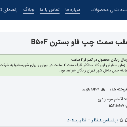
درباره ما
تماس با ما
وبلاگ
ته بندی محصولات
راهنمای تع
قب سمت چپ فاو بسترن B50F
سال رایگان محصول در کمتر از 2 ساعت
از زمان سفارش این کالا حداکثر ظرف مدت 2 ساعت در تهران 
ینه حمل داخل شهر تهران رایگان خواهد بود.
18404 بازدید
اتمام موجودی
ا:
151110107
بر اساس 0 نظر
-
نظر بدهید