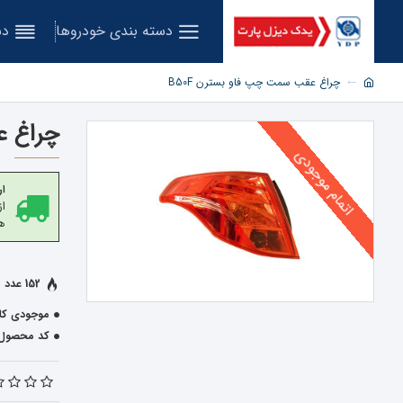
دسته بندی خودروها
دس
چراغ عقب سمت چپ فاو بسترن B50F
چراغ ع
اتمام موجودی
ار
هز
152 عدد فروخته شده
موجودی کال
کد محصول: