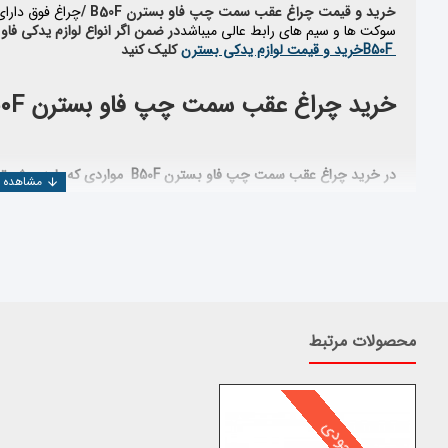
خرید و قیمت چراغ عقب سمت چپ فاو بسترن B50F /
چراغ فوق دارای 
سوکت ها و سیم های رابط عالی میباشد
در ضمن اگر انواع لوازم یدکی فاو
B50F
خرید و قیمت لوازم یدکی بسترن
کلیک کنید
خرید چراغ عقب سمت چپ فاو بسترن B50F
در خرید چراغ عقب سمت چپ فاو بسترن B50F
مواردی که باید بهش تو
اعتبار کارخانه سازنده
استاندارد بودن قطعه تولید شده
تخصص وارد کننده
اعتبار شرکت فروشنده
محصولات مرتبط
همچنین جهت بررسی و خرید دیگر
قطعات فاوبسترن B50F
می توانید ب
جستجو، قطعه مورد نظر را پیدا کنید
.
شرکت یدک دیزل پارت با بیش از ۲۵ سال سابقه در
المللی تهیه و عرضه می نماید