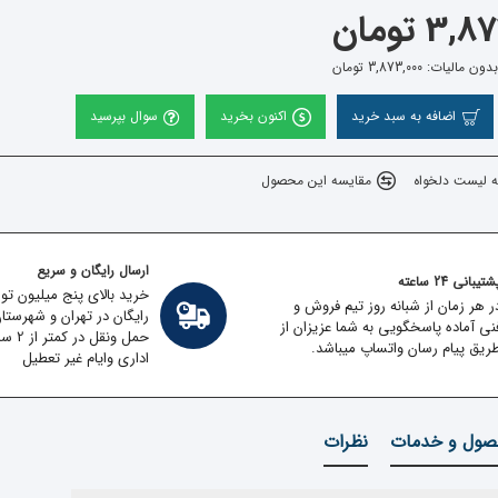
3 تومان
الیات: 3,873,000 تومان
اضافه به سبد خرید
اکنون بخرید
سوال بپرسید
ه لیست دلخواه
مقایسه این محصول
ارسال رایگان و سریع
تیبانی 24 ساعته
خرید بالای پنج میلیون تو
ر هر زمان از شبانه روز تیم فروش و
رایگان در تهران و شهرستا
نی آماده پاسخگویی به شما عزیزان از
حمل ون
ریق پیام رسان واتساپ میباشد.
اداری وایام غیر تعطیل
ول و خدمات
نظرات