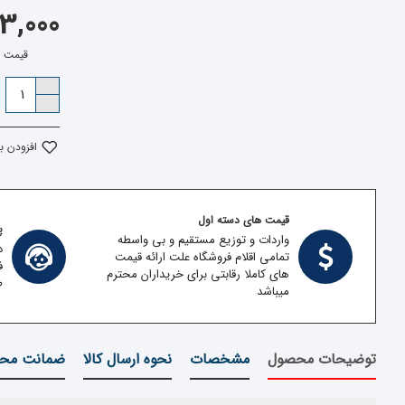
,873,000
قیمت بدون م
افزودن ب
قیمت های دسته اول
پش
واردات و توزیع مستقیم و بی واسطه
د
تمامی اقلام فروشگاه علت ارائه قیمت
ف
های کاملا رقابتی برای خریداران محترم
ط
میباشد
توضیحات محصول
مشخصات
نحوه ارسال کالا
ضمانت محص