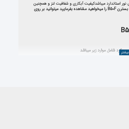
نور استاندارد میباشد
کیفیت آبکاری و شفافیت لنز و همچنین
 بسترن
B50F
را میخواهید مشاهده بفرمایید میتوانید بر روی
جه کرد شامل موارد زیر میباشد
ه
دسته بندی لوازم فاوبسترن B50F
مراجعه نمایید یا از قسمت
 صنعت خودرو ، محصولات وارداتی خود را از کارخانجات معتبر و طبق استانداردهای بین