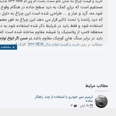
خرید و قیمت چراغ مه شکن جلو سمت راست ام وی ام x33 new جدید نیو
مستقیم است که برای کمک به دید سطح جاده در هنگام وقوع ع
شود.
مه، گرد و غبار و ... طراحی شده است.
این چراغ به دلیل ن
که دید راننده را تحت تاثیر قرار می دهد.
این چراغ به طور معم
استفاده شود و فقط باید در شرایط ذکر شده استفاده شود.
به د
محفظه لامپ از پلاستیک یا شیشه مقاوم ساخته شده است که د
باید در برابر سنگ های کوچک مقاوم باشد.
در ضمن اگر انواع لواز
میتوانید بر روی
خرید و قیمت لوازم یدکی
X33 NEW
کلیک کنید
خرید چراغ مه شکن جلو سمت راست ام وی ام x33 جدی
در خرید مه شکن جلو سمت راست
ام وی ام ایکس 33 جدید new
نیو
اعتبار کارخانه سازنده
مطالب مرتبط
استاندارد بودن قطعه تولید شده
تخصص وارد کننده
ترمیم سپر خودرو با استفاده از چند راهکار
ساده
اعتبار شرکت فروشنده
19
آبان
3
شرکت یدک دیزل پارت با بیش از ۲۵ سال سابقه در