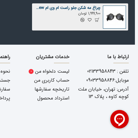
چراغ مه شکن جلو راست ام وی ام x33 new
! تعمیرات خودرو کاریست فنی و باید ت
1,999,900 تومان
انتخاب و مراجعه به تعمیرگاهی که تجربه تعویض چراغ مه شکن ام وی ام ایکس 33 new جدید خو
باز کردن چراغ توسط تعمیرکار و تشخیص قطعات آسیب دیده فقط 
اقدام به خرید قطعه مورد نظر از یدک دیزل پارت ( راهنمای خرید 
ارتباط با ما
خدمات مشتریان
راهنم
تلفن : 02133958843
لیست دلخواه من
نحوه 
0
موبایل:09033958846
حساب کاربری من
جستجو
آدرس: تهران، خیابان ملت
تاریخچه سفارشها
سفارش
کوچه کاوه ، پلاک 13
استرداد محصول
پرداخ