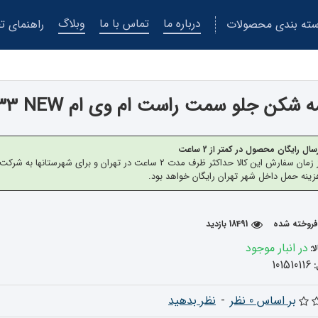
درباره ما
تماس با ما
وبلاگ
ته بندی محصولات
راهنمای تع
 شکن جلو سمت راست ام وی ام X33 NEW
سال رایگان محصول در کمتر از 2 ساعت
از زمان سفارش این کالا حداکثر ظرف مدت 2 ساعت در تهران 
ینه حمل داخل شهر تهران رایگان خواهد بود.
18491 بازدید
در انبار موجود
ا:
101510116
بر اساس 0 نظر
-
نظر بدهید