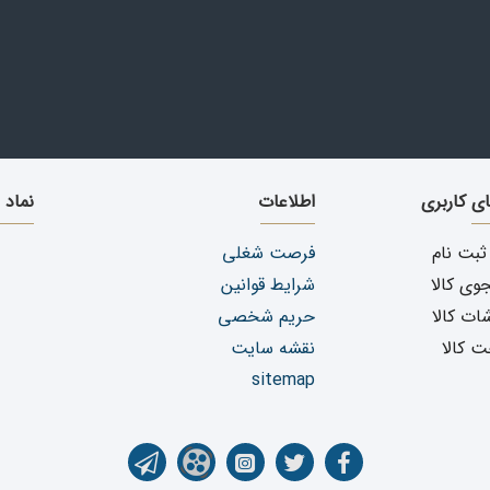
وسط متخصص انجام شود
درو شمارا داشته باشد
هنگام باز شدن چراغ قابل رویت می باشد
)
ای کاربری
اطلاعات
نماد 
ثبت نام
فرصت شغلی
ی کالا
شرایط قوانین
ات کالا
حریم شخصی
ت کالا
نقشه سایت
sitemap