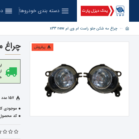
دسته بندی خودروها
دس
چراغ مه شکن جلو راست ام وی ام x33 new
چراغ مه
پرفروش
ار
هز
157 عدد فروخته شده
موجودی کال
کد محصول: