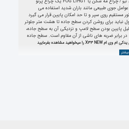
چراغ مه شکن یا
FOG LIHGT
یک چراغ پرتو
/
وامل جوی طبیعی مانند باران شدید استفاده می
ور مستقیم روی سپر و تا حد امکان پایین قرار می گیرد
ول نباید برای روشن کردن سطح جاده تا هشت متر جلوتر
لیل پایین بودن سطح لامپ و نزدیکی آن به سطح جاده،
ر برابر ضربه های ناشی از آن مقاوم است.
سطح جاده
م یدکی ام وی ام
X33 NEW
را میخواهید مشاهده بفرمایید
د نیو
 مواردی که باید بهش توجه کرد شامل موارد زیر میباشد
 صنعت خودرو ، محصولات وارداتی خود را از کارخانجات معتبر و طبق استانداردهای بین