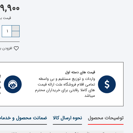
1,999,900
قیمت بدون مال
افزودن ب
قیمت های دسته اول
پش
واردات و توزیع مستقیم و بی واسطه
د
تمامی اقلام فروشگاه علت ارائه قیمت
ف
های کاملا رقابتی برای خریداران محترم
ط
میباشد
توضیحات محصول
نحوه ارسال کالا
ضمانت محصول و خدما