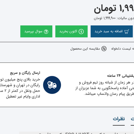
 تومان
یات: 1,999,900 تومان
اضافه به سبد خرید
اکنون بخرید
سوال بپرسید
ه لیست دلخواه
مقایسه این محصول
ارسال رایگان و سریع
تیبانی 24 ساعته
خرید بالای پنج میلیون تو
ر هر زمان از شبانه روز تیم فروش و
رایگان در تهران و شهرستا
نی آماده پاسخگویی به شما عزیزان از
حمل ون
ریق پیام رسان واتساپ میباشد.
اداری وایام غیر تعطیل
ت
نظرات