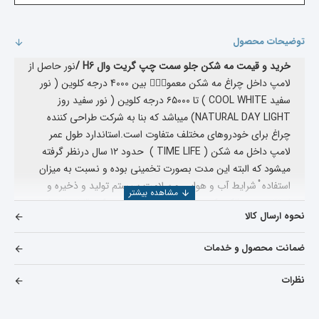
توضیحات محصول
خرید و قیمت مه شکن جلو سمت چپ گریت وال H6 /
نور حاصل از
لامپ داخل چراغ مه شکن معمولاۤ بین 4000 درجه کلوین ( نور
سفید COOL WHITE ) تا ۶۵۰۰۰ درجه کلوین ( نور سفید روز
NATURAL DAY LIGHT) میباشد که بنا به شرکت طراحی کننده
چراغ برای خودروهای مختلف متفاوت است.استاندارد طول عمر
لامپ داخل مه شکن ( TIME LIFE )‌ حدود ۱۲ سال درنظر گرفته
میشود که البته این مدت بصورت تخمینی بوده و نسبت به میزان
استفاده ْ شرایط آب و هوایی و سلامت سیستم تولید و ذخیره و
انتقال نیروی الکتریکی در خودرو تغییر میکند. نکته قابل تامل این
نحوه ارسال کالا
که از چراغ فوق میبایست بعنوان یک تولید کننده نور کمکی در زمان
پایین بودن دید راننده استفاده شود.
در ضمن اگر انواع لوازم یدکی
ضمانت محصول و خدمات
هاوال
H6
را میخواهید مشاهده بفرمایید میتوانید بر روی
H6
خرید و قیمت لوازم یدکی هاوال
کلیک کنید
نظرات
خرید مه شکن جلو سمت چپ گریت