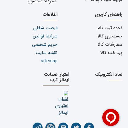
استرداد محصول
اعتبار کارخانه سازنده
راهنمای کاربری
اطلاعات
استاندارد بودن قطعه تولید شده
تخصص وارد کننده
نحوه ثبت نام
فرصت شغلی
اعتبار شرکت فروشنده
جستجوی کالا
شرایط قوانین
شرکت یدک دیزل پارت با بیش از ۲۵ سال سابقه در صنعت خودرو ،
سفارشات کالا
حریم شخصی
محصولات وارداتی خود را از کارخانجات معتبر و طبق استانداردهای
پرداخت کالا
نقشه سایت
بین المللی تهیه و عرضه می نماید
sitemap
همچنین جهت بررسی و خرید دیگر
قطعات
X33
NEW جدید
می
توانید به
دسته بندی لوازم ام وی ام مدل X33 NEW جدید
مراجعه
نماد الکترونیک
اعتبار
ضمانت
ایمالز
ترب
نمایید یا از قسمت جستجو، قطعه مورد نظر را پیدا کنید
.
قیمت چراغ مه شکن عقب سمت
چپ
ام وی ام x33 new جدید
قیمت
چراغ مه شکن عقب سمت چپ ام وی ام ایکس 33