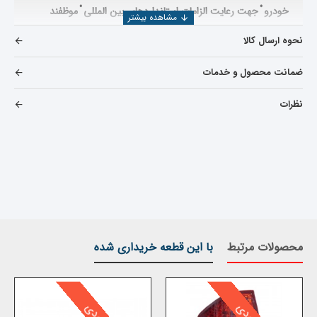
خودرو ْ جهت رعایت الزامات استانداردهای بین المللی ْ موظفند
چراغ های عقب خودرو (‌چراغ های خطر )‌ را به گونه ای طراحی
نحوه ارسال کالا
کنند که
نور چراغ عقب برای راننده خودرویی که از پشت به ماشین
ضمانت محصول و خدمات
نزدیک می شود ناراحت کننده نبوده و باعث بهم ریختن تمرکز آن
نظرات
نگردد ْ لذا پرتو نور آن
باید بصورت غیر مستقیم بوده و این مورد
موجب می شود با بروز عوامل جوی ذکر شده در بالا و در نتیجه کم
شدن شعاع دید راننده پشتی زمان عکس العمل برای آن به شدت
کاهش یابد .
برای برطرف کردن این نقیصه ْ‌خودروسازان موظف به
قراردادن چراغ مه شکن عقب برای خودرو گردیده اند که همچون
محصولات مرتبط
با این قطعه خریداری شده
چراغ مه شکن عقب با مکانیسم
تولید نور با پرتو مستیقم میباشد و
در زمانی که شعاع دید راننده بعلت بروز عوامل جوی کاهش پیدا
میکند ْ این امکان را فراهم نموده تا خودروی جلویی
برای خودرویی