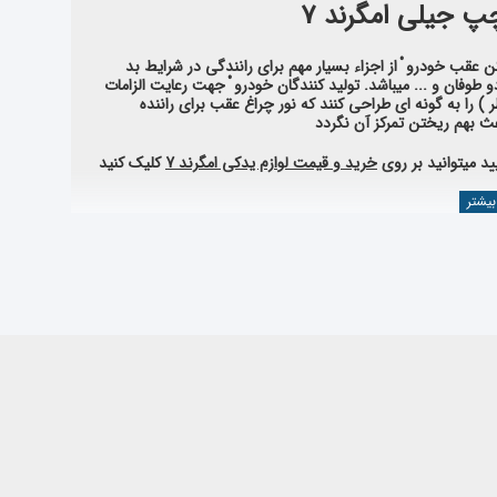
جیلی امگرند 7
 عقب خودرو ْ از اجزاء بسیار مهم برای رانندگی در شرایط بد
 طوفان و ... میباشد. تولید کنندگان خودرو ْ جهت رعایت الزامات
‌ را به گونه ای طراحی کنند که نور چراغ عقب برای راننده
ث بهم ریختن تمرکز آن نگردد
د میتوانید بر روی
خرید و قیمت لوازم یدکی امگرند 7
کلیک کنید
مگرند 7
اید بهش توجه کرد شامل موارد زیر میباشد