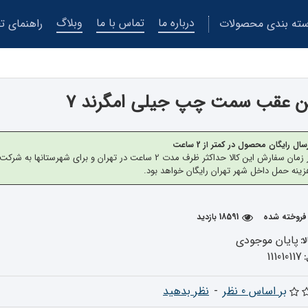
درباره ما
تماس با ما
وبلاگ
ته بندی محصولات
راهنمای تع
 عقب سمت چپ جیلی امگرند 7
سال رایگان محصول در کمتر از 2 ساعت
از زمان سفارش این کالا حداکثر ظرف مدت 2 ساعت در تهران 
ینه حمل داخل شهر تهران رایگان خواهد بود.
18591 بازدید
پایان موجودی
ا:
111010117
بر اساس 0 نظر
-
نظر بدهید