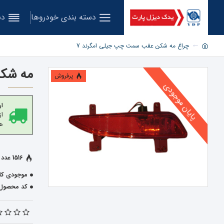
دسته بندی خودروها
دس
چراغ مه شکن عقب سمت چپ جیلی امگرند 7
مه شکن
پرفروش
پایان موجودی
ار
هز
1516 عدد فروخته شده
موجودی کال
کد محصول: