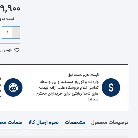
599,900 ت
قیمت بدون مالیا
افزودن ب
قیمت های دسته اول
پش
واردات و توزیع مستقیم و بی واسطه
د
تمامی اقلام فروشگاه علت ارائه قیمت
ف
های کاملا رقابتی برای خریداران محترم
ط
میباشد
توضیحات محصول
مشخصات
نحوه ارسال کالا
ضمانت محص