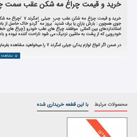
خرید و قیمت چراغ مه شکن عقب سمت چپ 
خرید و قیمت چراغ مه شکن عقب چپ جیلی امگرند 7 /
چراغ مه شکن
جوی همچون : بارش باران یا برف شدید ْ بروز مه ْ گردو خاک حاصل از بادو
استانداردهای بین المللی ْ موظفند چراغ های عقب خودرو (‌چراغ های خطر )
خودرویی که از پشت به ماشین نزدیک می شود ناراحت کننده نبوده و باع
در ضمن اگر انواع لوازم یدکی
جیلی امگرند 7
را میخواهید مشاهده بفرمایی
خرید چراغ مه شکن عقب سمت چپ جیلی ا
در خریدچراغ مه شکن عقب سمت چپ جیلی
امگرند 7
مواردی که ب
محصولات مرتبط
با این قطعه خریداری شده
اعتبار کارخانه سازنده
استاندارد بودن قطعه تولید شده
تخصص وارد کننده