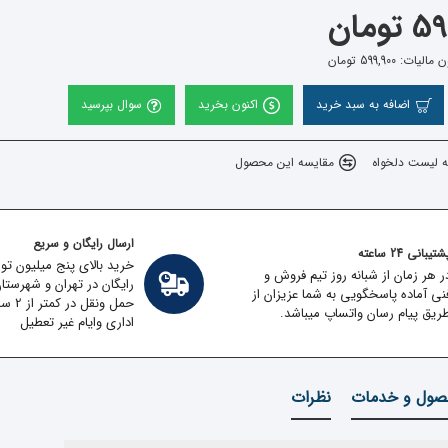
ومان
ت: 599,900 تومان
اضافه به سبد خرید
اکنون بخرید
سوال بپرسید
ه لیست دلخواه
مقایسه این محصول
ارسال رایگان و سریع
تیبانی 24 ساعته
خرید بالای پنج میلیون تو
ر هر زمان از شبانه روز تیم فروش و
رایگان در تهران و شهرستا
نی آماده پاسخگویی به شما عزیزان از
حمل ون
ریق پیام رسان واتساپ میباشد.
اداری وایام غیر تعطیل
ول و خدمات
نظرات