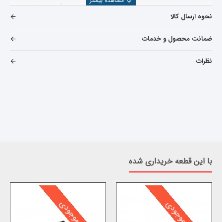
به شدت کاهش یابد .
برای برطرف کردن این نقیصه ْ‌خودروسازان
نحوه ارسال کالا
موظف به قراردادن چراغ مه شکن عقب برای خودرو گردیده اند که
همچون چراغ مه شکن جلو با مکانیسم
تولید نور با پرتو مستیقم
ضمانت محصول و خدمات
میباشد و در زمانی که شعاع دید راننده بعلت بروز عوامل جوی
کاهش پیدا میکند ْ این امکان را فراهم نموده تا خودروی جلویی
برای
نظرات
خودرویی که از پشت به آن نزدیک میشود از مسافت بیشتری قابل
تشخیص و در نتیجه فرصت عکس العمل مناسب برای کاهش
سرعت خودرو و
کنترل آن مهیا شود.
در ضمن اگر انواع لوازم یدکی
ولکس
C30
را میخواهید مشاهده بفرمایید میتوانید بر روی
C30
خرید و قیمت لوازم یدکی ولکس
کلیک کنید
خرید مه شکن عقب سمت چپ ولکس
با این قطعه خریداری شده
C30
پایان موجودی
اتمام موجودی
در خرید مه شکن عقب سمت چپ ولکس C30
مواردی که باید