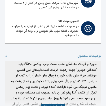
شهرستان ها تا شرکت حمل ونقل در کمتر از 2 ساعت
در ساعات اداری وایام غیر تعطیل
تضمین عودت کالا
در صورت مشاهده ایراد فنی ناشی از تولید و یا هرگونه
مغایرت ، قعطه مورد نظر تعویض و یا وجه آن عودت
داده میشود
توضیحات محصول
خرید و قیمت مه شکن عقب سمت چپ ولکس C30/
تولید
کنندگان خودرو ْ جهت رعایت الزامات استانداردهای بین المللی ْ
موظفند چراغ های عقب خودرو (‌چراغ های خطر )‌ را به گونه ای
طراحی کنند که
نور چراغ عقب برای راننده خودرویی که از پشت به
ماشین نزدیک می شود ناراحت کننده نبوده و باعث بهم ریختن
تمرکز آن نگردد ْ لذا پرتو نور آن
باید بصورت غیر مستقیم بوده و
این مورد موجب می شود با بروز عوامل جوی ذکر شده در بالا و در
نتیجه کم شدن شعاع دید راننده پشتی زمان
عکس العمل برای آن