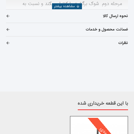
مرحله دوم شوک برگشت را کنترل میکند و نسبت به
کمک فنر های سیستم گازی یا سیستم روغنی راندمان
نحوه ارسال کالا
بهتری داشته و بسیار نرم عمل میکند.
در ضمن اگر انواع لوازم
یدکی
لیفان x60
را میخواهید مشاهده بفرمایید میتوانید بر روی
ضمانت محصول و خدمات
خرید و قیمت لوازم یدکی لیفان
X60
کلیک کنید
نظرات
با این قطعه خریداری شده