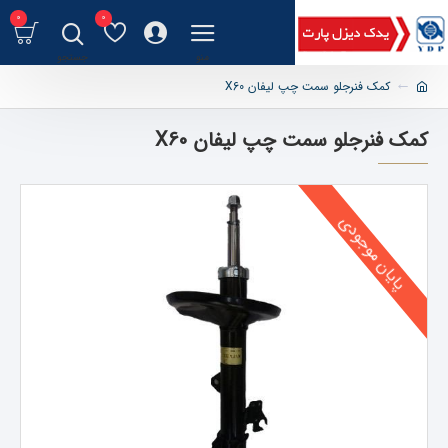
0
0
کمک فنرجلو سمت چپ لیفان X60
کمک فنرجلو سمت چپ لیفان X60
پایان موجودی