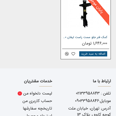
پایان موجودی
کمک فنر جلو سمت راست لیفان x60
1,646,000 تومان
اضافه به سبد خرید
ارتباط با ما
خدمات مشتریان
تلفن : 02133958843
لیست دلخواه من
0
موبایل:09033958846
حساب کاربری من
آدرس: تهران، خیابان ملت
تاریخچه سفارشها
کوچه کاوه ، پلاک 13
استرداد محصول