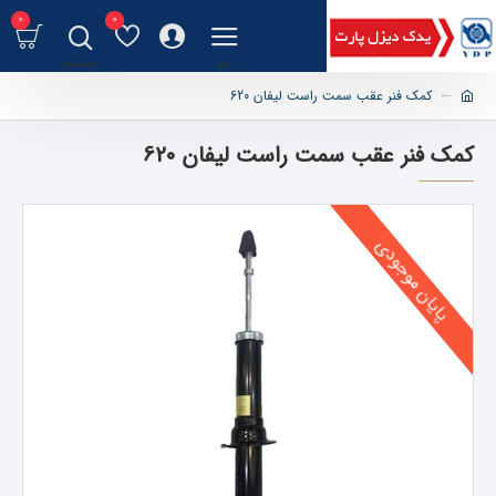
0
0
کمک فنر عقب سمت راست لیفان 620
کمک فنر عقب سمت راست لیفان 620
پایان موجودی