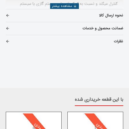
کنترل میکند و نسبت به کمک فنر های سیستم گازی یا سیستم
روغنی راندمان بهتری داشته و بسیار نرم عمل میکند.
در ضمن اگر
نحوه ارسال کالا
انواع لوازم یدکی
لیفان 620
را میخواهید مشاهده بفرمایید میتوانید
بر روی
خرید و قیمت لوازم یدکی لیفان 620
کلیک کنید
ضمانت محصول و خدمات
نظرات
با این قطعه خریداری شده