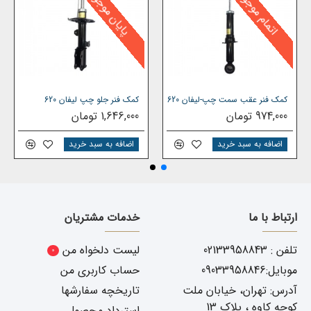
پایان موجودی
اتمام موجودی
کمک فنر عقب سمت چپ-لیفان 620
کمک فنر جلو چپ لیفان 620
974,000 تومان
1,646,000 تومان
اضافه به سبد خرید
اضافه به سبد خرید
ارتباط با ما
خدمات مشتریان
تلفن : 02133958843
لیست دلخواه من
0
موبایل:09033958846
حساب کاربری من
آدرس: تهران، خیابان ملت
تاریخچه سفارشها
کوچه کاوه ، پلاک 13
استرداد محصول